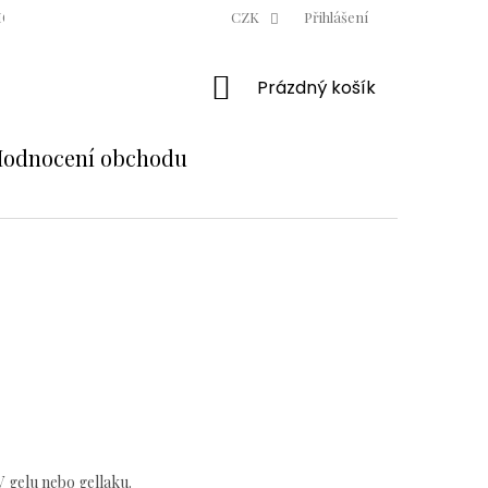
ODNÍ PODMÍNKY
OCHRANA OSOBNÍCH ÚDAJŮ
CZK
Přihlášení
MOJE OBJE
NÁKUPNÍ
Prázdný košík
KOŠÍK
odnocení obchodu
 gelu nebo gellaku.