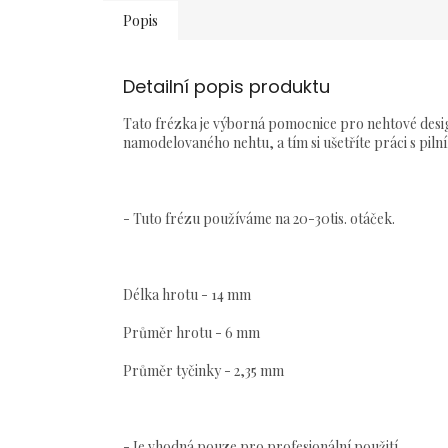
Popis
Detailní popis produktu
Tato frézka je výborná pomocnice pro nehtové desig
namodelovaného nehtu, a tím si ušetříte práci s pil
- Tuto frézu používáme na 20-30tis. otáček.
Délka hrotu - 14 mm
Průměr hrotu - 6 mm
Průměr tyčinky - 2,35 mm
- Je vhodná pouze pro profesionální použití