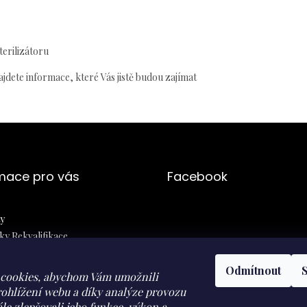
terilizátoru
jdete informace, které Vás jistě budou zajímat
mace pro vás
Facebook
y
y Rekvalifikace
ní podmínky
Odmítnout
 osobních údajů
cookies, abychom Vám umožnili
jednávka
ohlížení webu a díky analýze provozu
le zlepšovali jeho funkce, výkon a