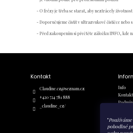
- O frézy je třeba se starat, aby neztrácely životnost
- Doporučujeme čistit v ultrazvukové čističce nebo s
- Před zakoupením si přečtěte záložku INFO, kde na
Z
á
Kontakt
Infor
p
a
Info
Claudine.cz
@
seznam.cz
t
Kontakt
í
+420 724 781 888
Podmínk
_claudine_cz/
Obchod
Ochrana
"
Používáme 
Moje ob
pohodlné pr
webu neustá