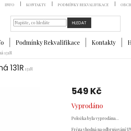
INFO
KONTAKTY
PODMÍNKY REKVALIFIKACE
OBCH
HLEDAT
fo
Podmínky Rekvalifikace
Kontakty
H
ná 131R
ná 131R
131R
549 Kč
Měrná
Vyprodáno
cena:
Položka byla vyprodána…
Fréza vhodná na odbrušování UV