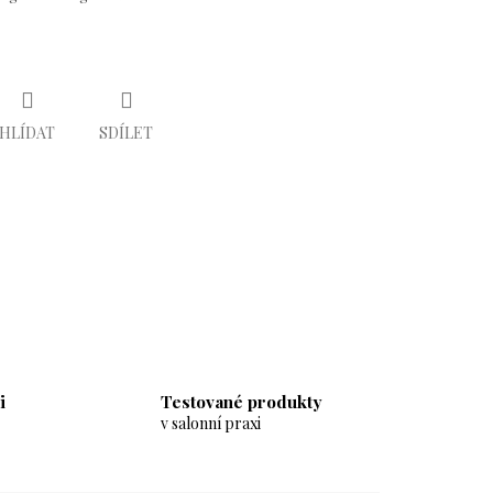
HLÍDAT
SDÍLET
i
Testované produkty
v salonní praxi