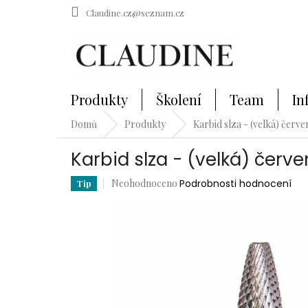
Přejít
Claudine.cz@seznam.cz
na
obsah
Produkty
Školení
Team
In
Domů
Produkty
Karbid slza - (velká) červe
Karbid slza - (velká) červe
Průměrné
Neohodnoceno
Podrobnosti hodnocení
Tip
hodnocení
produktu
je
0,0
z
5
hvězdiček.