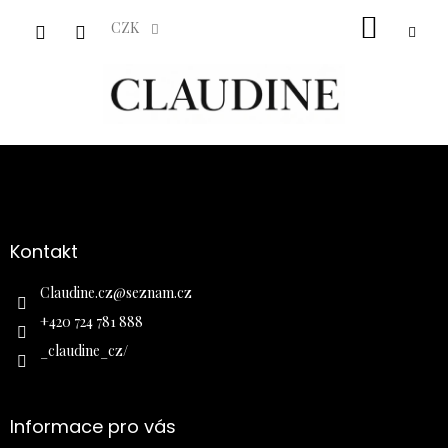
Přejít
NÁKUP
na
CZK
obsah
KOŠÍK
Z
á
p
a
Kontakt
t
í
Claudine.cz
@
seznam.cz
+420 724 781 888
_claudine_cz/
Informace pro vás