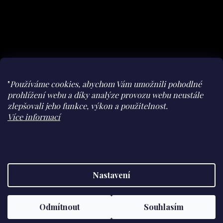
"
Používáme cookies, abychom Vám umožnili pohodlné
prohlížení webu a díky analýze provozu webu neustále
zlepšovali jeho funkce, výkon a použitelnost.
Facebook
Instagram
youtube
Herohero
Více informací
Claudine
Nastavení
Vytvořil Shoptet
Odmítnout
Souhlasím
Copyright 2026
Claudine
. Všechna práva vyhrazena.