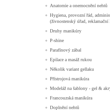
Anatomie a onemocnění nehtů
Hygiena, provozní řád, administ
(živnostenský úřad, reklamační l
Druhy manikúry
P-shine
Parafínový zábal
Epilace a masáž rukou
Několik variant gellaku
Přístrojová manikúra
Modeláž na šablony - gel & akry
Francouzská manikúra
Doplnění nehtů