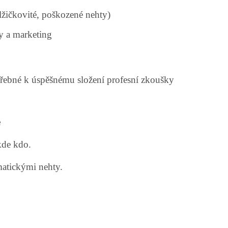
lžičkovité, poškozené nehty)
ly a marketing
řebné k úspěšnému složení profesní zkoušky
e
kde kdo.
matickými nehty.