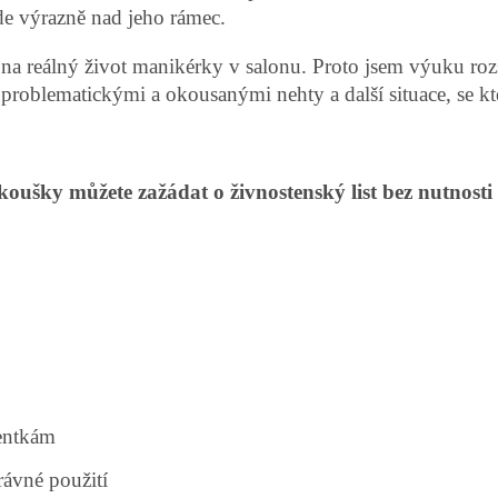
jde výrazně nad jeho rámec.
 na reálný život manikérky v salonu. Proto jsem výuku rozší
s problematickými a okousanými nehty a další situace, se k
oušky můžete zažádat o živnostenský list bez nutnosti
ientkám
právné použití