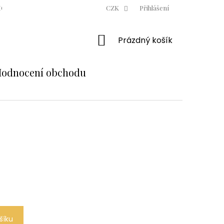
ODNÍ PODMÍNKY
OCHRANA OSOBNÍCH ÚDAJŮ
CZK
Přihlášení
MOJE OBJE
NÁKUPNÍ
Prázdný košík
KOŠÍK
odnocení obchodu
šíku