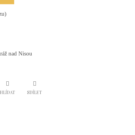
rzu)
tráž nad Nisou
HLÍDAT
SDÍLET