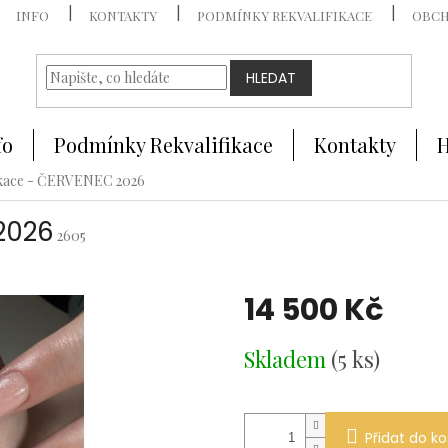
INFO
KONTAKTY
PODMÍNKY REKVALIFIKACE
OBCH
HLEDAT
fo
Podmínky Rekvalifikace
Kontakty
H
ikace - ČERVENEC 2026
2026
2605
14 500 Kč
Měrná
Skladem
(5 ks)
cena:
Přidat do ko