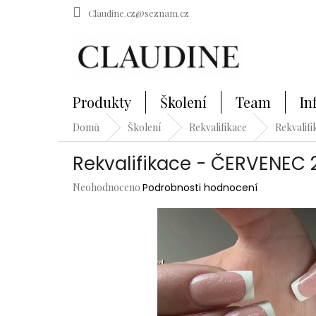
Přejít
Claudine.cz@seznam.cz
na
obsah
Produkty
Školení
Team
In
Domů
Školení
Rekvalifikace
Rekvalif
Rekvalifikace - ČERVENEC 
Průměrné
Neohodnoceno
Podrobnosti hodnocení
hodnocení
produktu
je
0,0
z
5
hvězdiček.