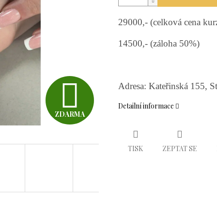
29000,- (celková cena ku
14500,- (záloha 50%)
Z
Adresa: Kateřinská 155, S
Detailní informace
ZDARMA
D
TISK
ZEPTAT SE
A
R