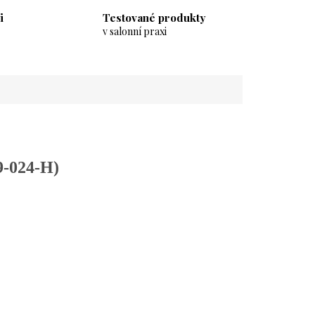
i
Testované produkty
v salonní praxi
9-024-H)