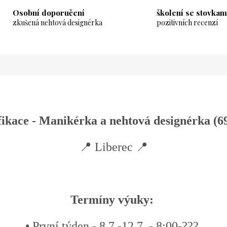
M
Osobní doporučení
školení se stovkam
zkušená nehtová designérka
pozitivních recenzí
A
fikace - Manikérka a nehtová designérka (6
📍 Liberec 📍
Termíny výuky:
• První týden - 8.7.-12.7. - 8:00-???