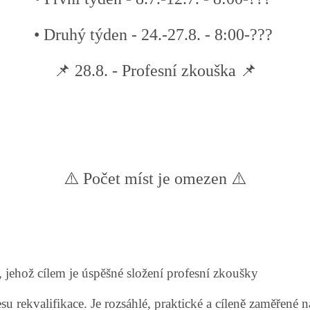
• Druhý týden - 24.-27.8. - 8:00-???
📌 28.8. - Profesní zkouška 📌
⚠️ Počet míst je omezen ⚠️
, jehož cílem je úspěšné složení profesní zkoušky
u rekvalifikace. Je rozsáhlé, praktické a cíleně zaměřené 