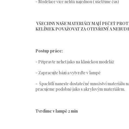
- Modelace více nehtů najednou ( ušetříme čas)
VŠECHNY NAŠE MATERIÁLY MAJÍ PEČEŤ PROT
KELÍMEK POVAŽOVAT ZA OTEVŘENÝ A NEBUDE 
Postup práce:
- Připravte nehet jako na klasickou modeláž
- Zapracujte bázi a vytvrďte v lampě
- Špachtlí naneste dostatečné množství materiálu 
pracujeme podobně jako s akrylovým materiálem.
Tvrdíme v lampě 2 min