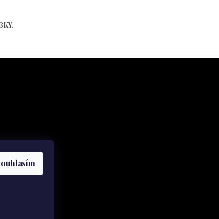
BKY.
Souhlasím