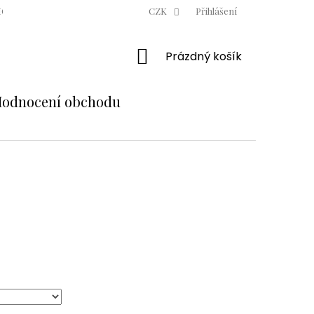
ODNÍ PODMÍNKY
OCHRANA OSOBNÍCH ÚDAJŮ
CZK
Přihlášení
MOJE OBJE
NÁKUPNÍ
Prázdný košík
KOŠÍK
odnocení obchodu