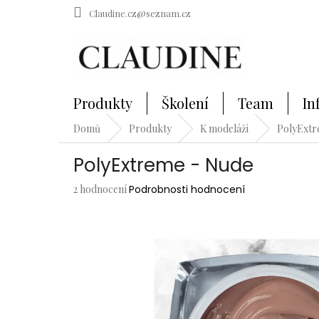
Přejít
Claudine.cz@seznam.cz
na
obsah
Produkty
Školení
Team
In
Domů
Produkty
K modeláži
PolyExt
PolyExtreme - Nude
Průměrné
2 hodnocení
Podrobnosti hodnocení
hodnocení
produktu
je
5,0
z
5
hvězdiček.