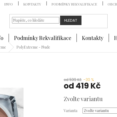
INFO
KONTAKTY
PODMÍNKY REKVALIFIKACE
OBCH
HLEDAT
fo
Podmínky Rekvalifikace
Kontakty
H
reme
PolyExtreme - Nude
od 599 Kč
–30 %
od
419 Kč
Měrná
Zvolte variantu
cena:
Varianta