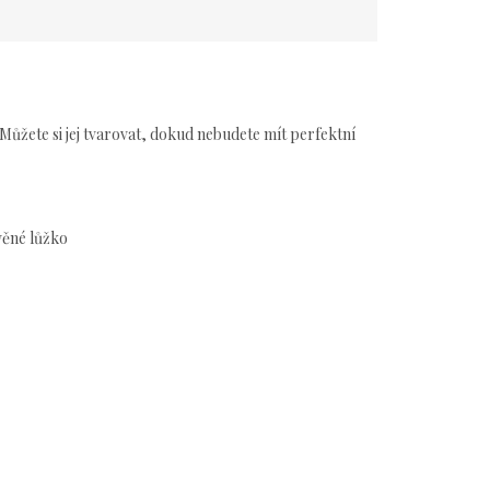
Můžete si jej tvarovat, dokud nebudete mít perfektní
věné lůžko