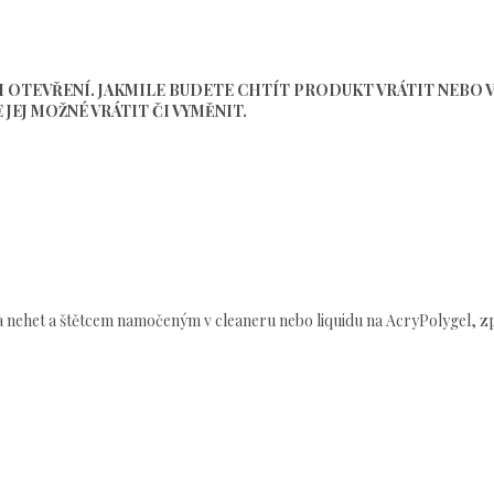
I OTEVŘENÍ. JAKMILE BUDETE CHTÍT PRODUKT VRÁTIT NEBO 
JEJ MOŽNÉ VRÁTIT ČI VYMĚNIT.
na nehet a štětcem namočeným v cleaneru nebo liquidu na AcryPolygel,