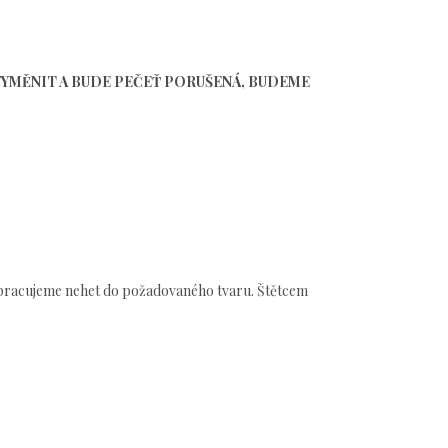
VYMĚNIT A BUDE PEČEŤ PORUŠENÁ, BUDEME
 zpracujeme nehet do požadovaného tvaru. Štětcem