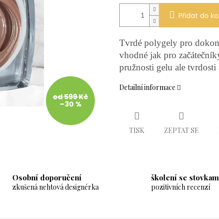
Přidat do ko
Tvrdé polygely pro dokon
vhodné jak pro začátečníky
pružnosti gelu ale tvrdosti
Detailní informace
od 599 Kč
–30 %
TISK
ZEPTAT SE
Osobní doporučení
školení se stovkam
zkušená nehtová designérka
pozitivních recenzí