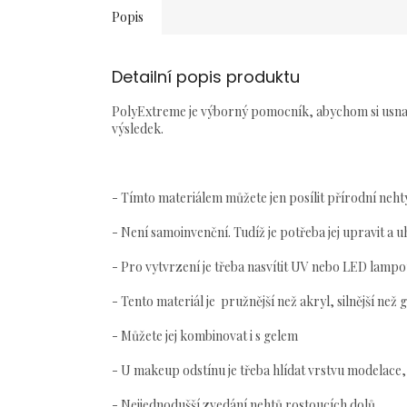
Popis
Detailní popis produktu
PolyExtreme je výborný pomocník, abychom si usnadni
výsledek.
- Tímto materiálem můžete jen posílit přírodní neh
- Není samoinvenční. Tudíž je potřeba jej upravit a u
- Pro vytvrzení je třeba nasvítit UV nebo LED lamp
- Tento materiál je pružnější než akryl, silnější než 
- Můžete jej kombinovat i s gelem
- U makeup odstínu je třeba hlídat vrstvu modelace, 
- Nejjednodušší zvedání nehtů rostoucích dolů