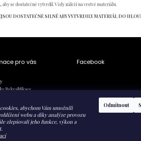
aby se dostatečně vytvrdil. Vždy záleží na vrstvě materiálu.
EJSOU DOSTATEČNĚ SILNÉ ABY VYTVRDILY MATERIÁL DO HLOU
mace pro vás
Facebook
y
y Rekvalifikace
ní podmínky
Odmítnout
 osobních údajů
cookies, abychom Vám umožnili
jednávka
ohlížení webu a díky analýze provozu
le zlepšovali jeho funkce, výkon a
t.
ací
Facebook
Instagram
youtube
Herohero