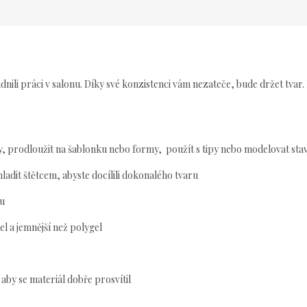
li práci v salonu. Díky své konzistenci vám nezateče, bude držet tvar. 
ty, prodloužit na šablonku nebo formy, použít s tipy nebo modelovat sta
hladit štětcem, abyste docílili dokonalého tvaru
ou
gel a jemnější než polygel
aby se materiál dobře prosvítil