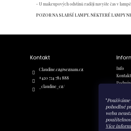
- U makeupových odstínů raději navyšte čas v lampě, 
POZOR NA SLABŠÍ LAMPY. NĚKTERÉ LAMPY N
Z
á
Kontakt
Infor
p
a
Info
Claudine.cz
@
seznam.cz
t
Kontakt
í
+420 724 781 888
Podmínk
_claudine_cz/
Obchod
Ochrana
"
Používáme 
Moje ob
pohodlné pr
webu neustá
použitelnos
Více inform