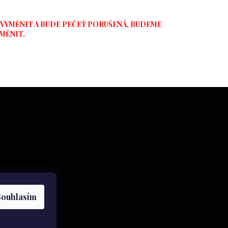
 VYMĚNIT A BUDE PEČEŤ PORUŠENÁ, BUDEME
YMĚNIT.
Souhlasím