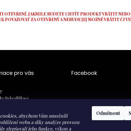
TI OTEVŘENÍ. JAKMILE BUDETE CHTÍT PRODUKT VRÁTIT NEBO
K POVAŽOVAT ZA OTEVŘENÝ A NEBUDE JEJ MOŽNÉ VRÁTIT ČI V
mace pro vás
Facebook
y
y Rekvalifikace
ní podmínky
Odmítnout
 osobních údajů
cookies, abychom Vám umožnili
jednávka
ohlížení webu a díky analýze provozu
le zlepšovali jeho funkce, výkon a