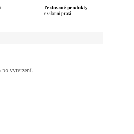
i
Testované produkty
v salonní praxi
m po vytvrzení.