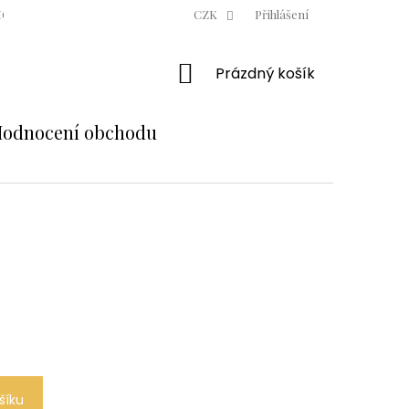
ODNÍ PODMÍNKY
OCHRANA OSOBNÍCH ÚDAJŮ
CZK
Přihlášení
MOJE OBJE
NÁKUPNÍ
Prázdný košík
KOŠÍK
odnocení obchodu
šíku