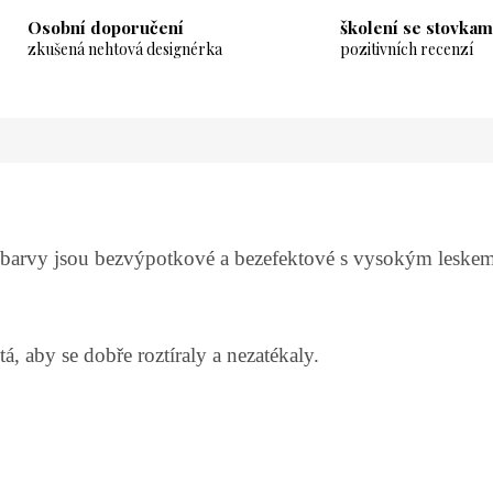
Osobní doporučení
školení se stovkam
zkušená nehtová designérka
pozitivních recenzí
o barvy jsou bezvýpotkové a bezefektové s vysokým leske
á, aby se dobře roztíraly a nezatékaly.