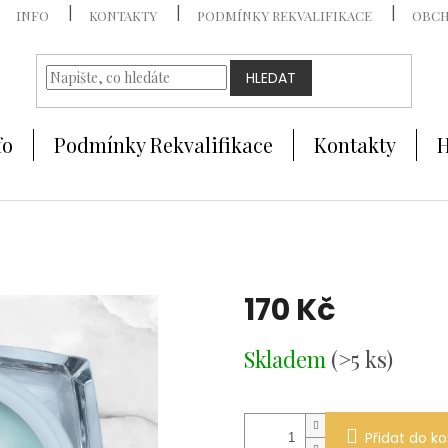
INFO
KONTAKTY
PODMÍNKY REKVALIFIKACE
OBCH
HLEDAT
fo
Podmínky Rekvalifikace
Kontakty
H
170 Kč
Měrná
Skladem
(>5 ks)
cena:
Přidat do ko