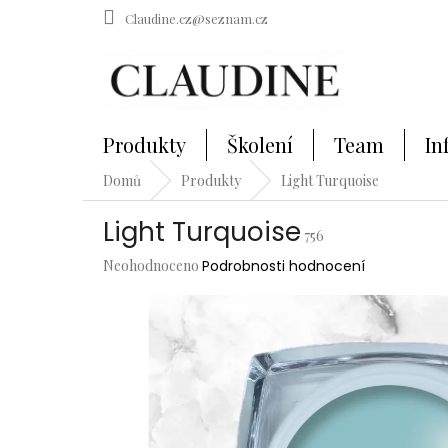
Přejít
Claudine.cz@seznam.cz
na
obsah
Produkty
Školení
Team
In
Domů
Produkty
Light Turquoise
Light Turquoise
756
Průměrné
Neohodnoceno
Podrobnosti hodnocení
hodnocení
produktu
je
0,0
z
5
hvězdiček.