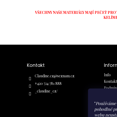
VŠECHNY NAŠE MATERIÁLY MAJÍ PEČEŤ PRO
KELÍME
Z
á
Kontakt
Infor
p
a
Info
Claudine.cz
@
seznam.cz
t
Kontakt
í
+420 724 781 888
Podmínk
_claudine_cz/
Obchod
Ochrana
"
Používáme 
Moje ob
pohodlné pr
webu neustá