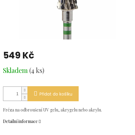
549 Kč
Měrná
Skladem
(4 ks)
cena:
Přidat do košíku
Fréza na odbroušení UV gelu, akrygelu nebo akrylu.
Detailní informace