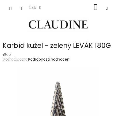
Přejít
NÁKUP
na
CZK
obsah
KOŠÍK
Karbid kužel - zelený LEVÁK 180G
180G
Průměrné
Neohodnoceno
Podrobnosti hodnocení
hodnocení
produktu
je
0,0
z
5
hvězdiček.