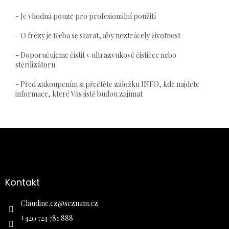
- Je vhodná pouze pro profesionální použití
- O frézy je třeba se starat, aby neztrácely životnost
- Doporučujeme čistit v ultrazvukové čističce nebo
sterilizátoru
- Před zakoupením si přečtěte záložku INFO, kde najdete
informace, které Vás jistě budou zajímat
Z
á
p
a
Kontakt
t
í
Claudine.cz
@
seznam.cz
+420 724 781 888