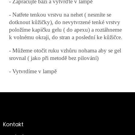
- Zapracujte bázi a vytvrďte v lampě
- Natřete tenkou vrstvu na nehet ( nesmíte se
dotknout kůžičky), do nevytvrzené tenké vrstvy
položíme kapičku gelu ( do apexu) a roztáhneme
k volnému okraji, do stran a poslední ke kůžičce.
- Můžeme otočit ruku vzhůru nohama aby se gel
srovnal ( jako při metodě bez pilování)
- Vytvrdíme v lampě
Z
á
p
a
Kontakt
t