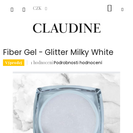
Přejít
NÁKUP
na
CZK
obsah
KOŠÍK
Fiber Gel - Glitter Milky White
Průměrné
1 hodnocení
Podrobnosti hodnocení
Výprodej
hodnocení
produktu
je
5,0
z
5
hvězdiček.