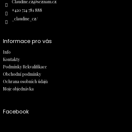
í
Claudine.cz
@
seznam.cz
+420 724 781 888
_claudine_cz/
Informace pro vás
Info
Kontakty
Podmínky Rekvalifikace
Obchodní podmínky
Ochrana osobních údajů
Moje objednávka
Facebook