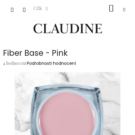
Přejít
NÁKUP
na
CZK
obsah
KOŠÍK
Fiber Base - Pink
Průměrné
4 hodnocení
Podrobnosti hodnocení
hodnocení
produktu
je
5,0
z
5
hvězdiček.