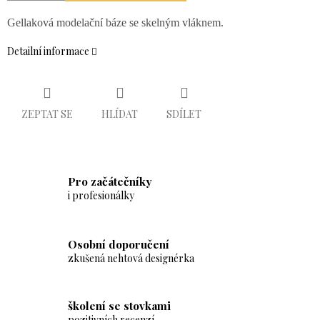
Gellaková modelační báze se skelným vláknem.
Detailní informace
ZEPTAT SE
HLÍDAT
SDÍLET
Pro začátečníky
i profesionálky
Osobní doporučení
zkušená nehtová designérka
školení se stovkami
pozitivních recenzí