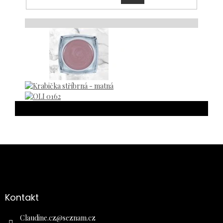
Následující
Z
á
p
a
Kontakt
t
í
Claudine.cz
@
seznam.cz