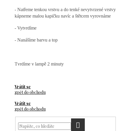
- Natřeme tenkou vrstvu a do tenké nevytvrzené vrstvy
kápneme malou kapičku navíc a štětcem vyrovnáme
- Vytvrdíme
- Nanášíme barvu a top
Tvrdíme v lampě 2 minuty
Vrátit se
zpět do obchodu
Vrátit se
zpět do obchodu
HLEDAT