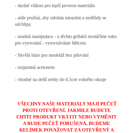
- skelné vlákno pro lepší pevnost materiálu
- stále pružná, aby odolala nárazům a nedělaly se
odchlipy
- snadná manipulace - u těchto gellaků neotáčíme ruku
pro vyrovnání - vyrovnáváme štětcem
- Skvělá báze pro modeláž bez pilování
- rozpustná acetonem
- vhodné na delší nehty do 0,5cm volného okraje
VŠECHNY NAŠE MATERIÁLY MAJÍ PEČEŤ
PROTI OTEVŘENÍ. JAKMILE BUDETE
CHTÍT PRODUKT VRÁTIT NEBO VYMĚNIT
A BUDE PEČEŤ PORUŠENÁ, BUDEME
KELÍMEK POVAŽOVAT ZA OTEVŘENÝ A