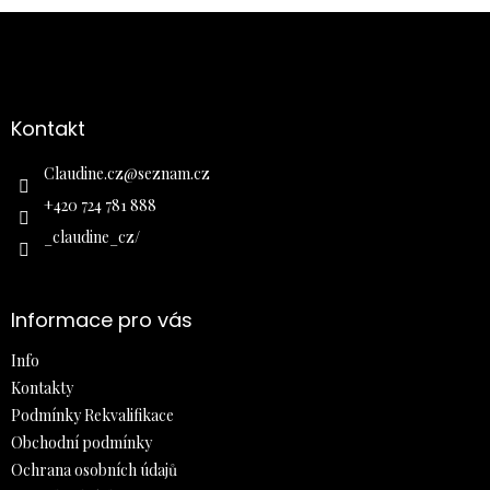
Z
á
p
a
Kontakt
t
í
Claudine.cz
@
seznam.cz
+420 724 781 888
_claudine_cz/
Informace pro vás
Info
Kontakty
Podmínky Rekvalifikace
Obchodní podmínky
Ochrana osobních údajů