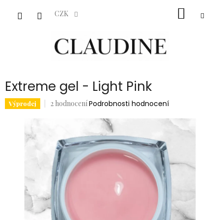
Přejít
NÁKUP
na
CZK
obsah
KOŠÍK
Extreme gel - Light Pink
Průměrné
2 hodnocení
Podrobnosti hodnocení
Výprodej
hodnocení
produktu
je
5,0
z
5
hvězdiček.