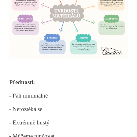
Přednosti:
- Pálí minimálně
- Neroztéká se
- Extrémně hustý
- Můžeme pinčovat