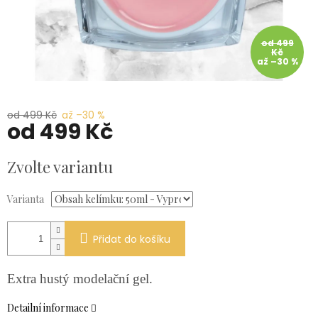
od 499
Kč
až –30 %
od 499 Kč
až –30 %
od
499 Kč
Měrná
Zvolte variantu
cena:
Varianta
Přidat do košíku
Extra hustý modelační gel.
Detailní informace