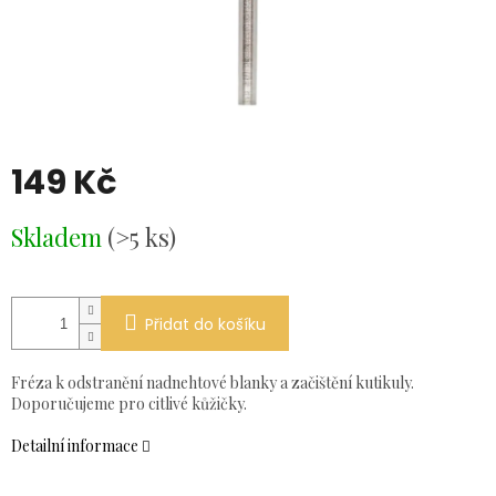
149 Kč
Měrná
Skladem
(>5 ks)
cena:
Přidat do košíku
Fréza k odstranění nadnehtové blanky a začištění kutikuly.
Doporučujeme pro citlivé kůžičky.
Detailní informace