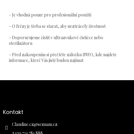
- Je vhodná pouze pro profesionální použití
- O frézy je třeba se starat, aby neztrácely životnost
- Doporučujeme čistit v ultrazvukové čističce nebo
sterilizátoru
- Před zakoupením si přečtěte záložku INFO, kde najdete
informace, které Vás jistě budou zajímat
Z
á
p
a
Kontakt
t
í
Claudine.cz
@
seznam.cz
+420 724 781 888