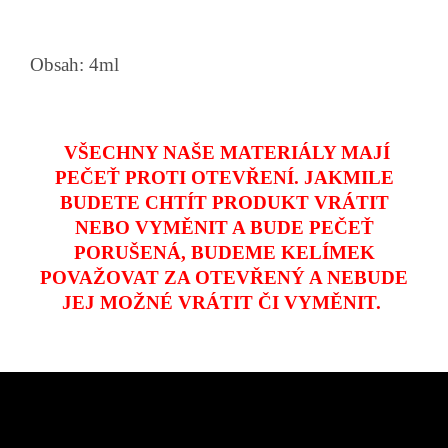
Obsah: 4ml
VŠECHNY NAŠE MATERIÁLY MAJÍ
PEČEŤ PROTI OTEVŘENÍ. JAKMILE
BUDETE CHTÍT PRODUKT VRÁTIT
NEBO VYMĚNIT A BUDE PEČEŤ
PORUŠENÁ, BUDEME KELÍMEK
POVAŽOVAT ZA OTEVŘENÝ A NEBUDE
JEJ MOŽNÉ VRÁTIT ČI VYMĚNIT.
Z
á