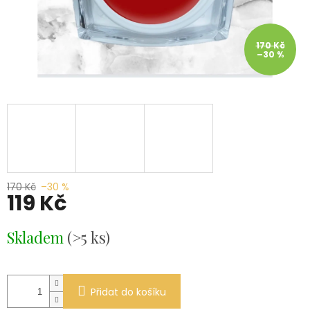
170 Kč
–30 %
170 Kč
–30 %
119 Kč
Měrná
Skladem
(>5 ks)
cena:
Přidat do košíku