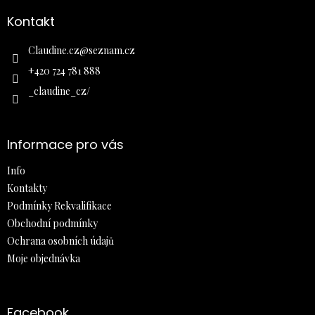
p
a
Kontakt
t
í
Claudine.cz
@
seznam.cz
+420 724 781 888
_claudine_cz/
Informace pro vás
Info
Kontakty
Podmínky Rekvalifikace
Obchodní podmínky
Ochrana osobních údajů
Moje objednávka
Facebook