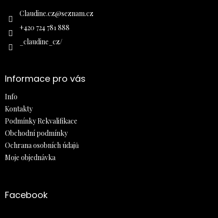
t
í
Claudine.cz
@
seznam.cz
+420 724 781 888
_claudine_cz/
Informace pro vás
Info
Kontakty
Podmínky Rekvalifikace
Obchodní podmínky
Ochrana osobních údajů
Moje objednávka
Facebook