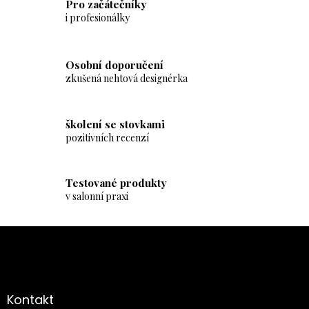
á
Pro začátečníky
d
i profesionálky
a
c
í
Osobní doporučení
p
zkušená nehtová designérka
r
v
k
y
školení se stovkami
v
pozitivních recenzí
ý
p
i
Testované produkty
s
v salonní praxi
u
Z
á
p
a
Kontakt