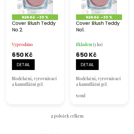
k
p
t
r
ů
929 Kč
–30 %
929 Kč
–30 %
o
Cover Blush Teddy
Cover Blush Teddy
d
No 2.
No1.
u
k
Vyprodáno
Skladem
(3 ks)
t
ů
650 Kč
650 Kč
DETAIL
DETAIL
Modelační, vyrovnávací
Modelační, vyrovnávací
a kamuflážní gel.
a kamuflážní gel.
50ml
2
položek celkem
O
v
l