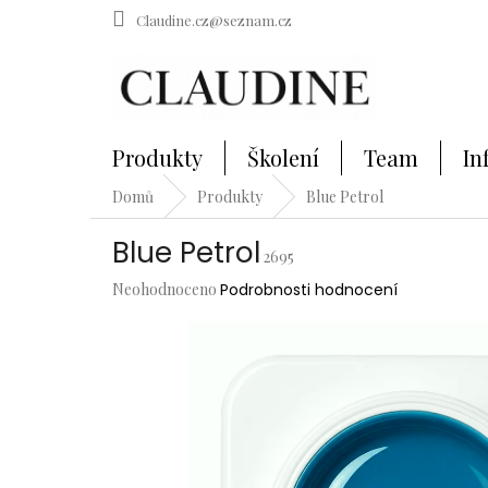
Přejít
Claudine.cz@seznam.cz
na
obsah
Produkty
Školení
Team
In
Domů
Produkty
Blue Petrol
Blue Petrol
2695
Průměrné
Neohodnoceno
Podrobnosti hodnocení
hodnocení
produktu
je
0,0
z
5
hvězdiček.