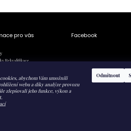
mace pro vás
Facebook
y
y Rekvalifikace
ní podmínky
Odmítnout
 osobních údajů
cookies, abychom Vám umožnili
jednávka
ohlížení webu a díky analýze provozu
le zlepšovali jeho funkce, výkon a
t.
ací
Facebook
Instagram
youtube
Herohero
Claudine