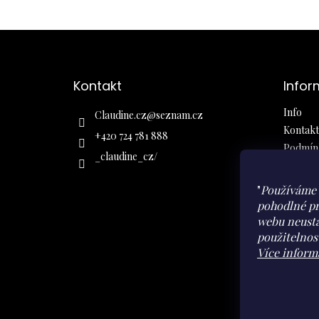
Z
á
Kontakt
Infor
p
a
Info
Claudine.cz
@
seznam.cz
t
Kontakt
í
+420 724 781 888
Podmínk
_claudine_cz/
Obchod
Ochrana
"
Používáme 
Moje ob
pohodlné pr
webu neustá
použitelnos
Více inform