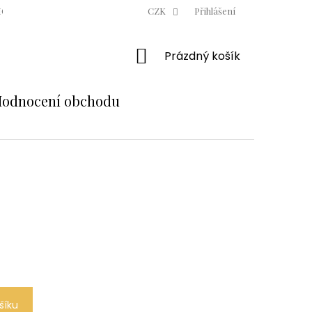
ODNÍ PODMÍNKY
OCHRANA OSOBNÍCH ÚDAJŮ
CZK
Přihlášení
MOJE OBJE
NÁKUPNÍ
Prázdný košík
KOŠÍK
odnocení obchodu
šíku