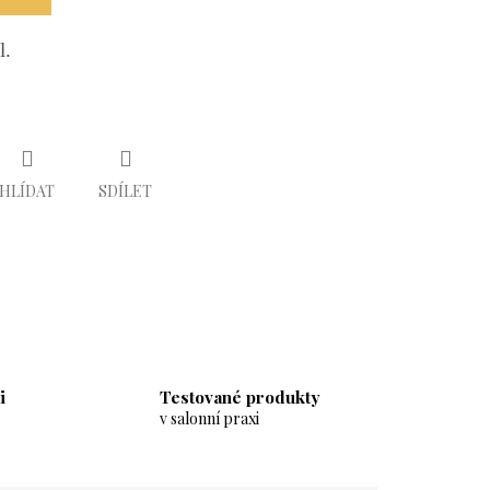
l.
HLÍDAT
SDÍLET
i
Testované produkty
v salonní praxi