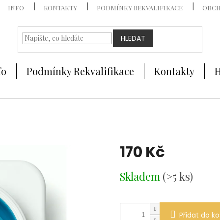
INFO
KONTAKTY
PODMÍNKY REKVALIFIKACE
OBCH
HLEDAT
fo
Podmínky Rekvalifikace
Kontakty
H
170 Kč
Měrná
Skladem
(>5 ks)
cena:
Přidat do ko