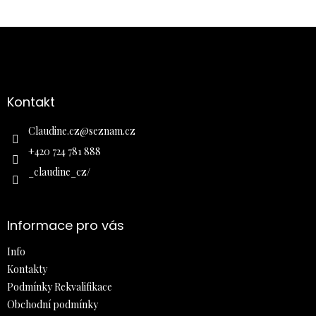
Z
á
p
a
Kontakt
t
í
Claudine.cz
@
seznam.cz
+420 724 781 888
_claudine_cz/
Informace pro vás
Info
Kontakty
Podmínky Rekvalifikace
Obchodní podmínky