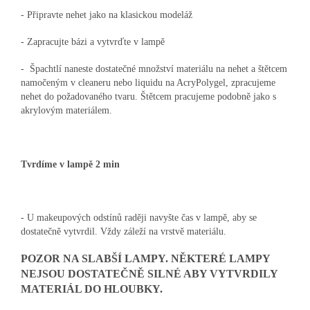
- Připravte nehet jako na klasickou modeláž
- Zapracujte bázi a vytvrďte v lampě
- Špachtlí naneste dostatečné množství materiálu na nehet a štětcem
namočeným v cleaneru nebo liquidu na AcryPolygel, zpracujeme
nehet do požadovaného tvaru. Štětcem pracujeme podobně jako s
akrylovým materiálem.
Tvrdíme v lampě 2 min
- U makeupových odstínů raději navyšte čas v lampě, aby se
dostatečně vytvrdil. Vždy záleží na vrstvě materiálu.
POZOR NA SLABŠÍ LAMPY. NĚKTERÉ LAMPY
NEJSOU DOSTATEČNĚ SILNÉ ABY VYTVRDILY
MATERIÁL DO HLOUBKY.