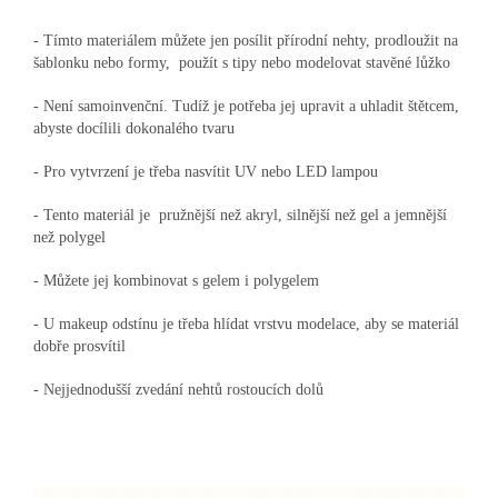
- Tímto materiálem můžete jen posílit přírodní nehty, prodloužit na
šablonku nebo formy, použít s tipy nebo modelovat stavěné lůžko
- Není samoinvenční. Tudíž je potřeba jej upravit a uhladit štětcem,
abyste docílili dokonalého tvaru
- Pro vytvrzení je třeba nasvítit UV nebo LED lampou
- Tento materiál je pružnější než akryl, silnější než gel a jemnější
než polygel
- Můžete jej kombinovat s gelem i polygelem
- U makeup odstínu je třeba hlídat vrstvu modelace, aby se materiál
dobře prosvítil
- Nejjednodušší zvedání nehtů rostoucích dolů